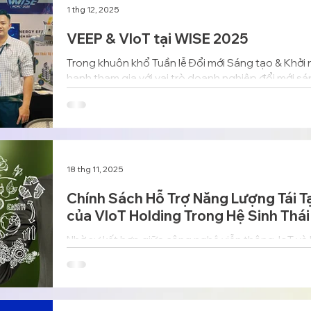
1 thg 12, 2025
VEEP & VIoT tại WISE 2025
Trong khuôn khổ Tuần lễ Đổi mới Sáng tạo & Khởi
hạnh tham gia với vai trò doanh nghiệp đổi mới sá
năng lượng thông minh, AIoT, viễn thông, và hạ tầ
18 thg 11, 2025
Chính Sách Hỗ Trợ Năng Lượng Tái Tạ
của VIoT Holding Trong Hệ Sinh Thá
Nhờ sự kết hợp giữa công nghệ viễn thông, IoT và k
Holding đang góp phần quan trọng trong hành trì
đô thị thông minh tại Việt Nam và khu vực.