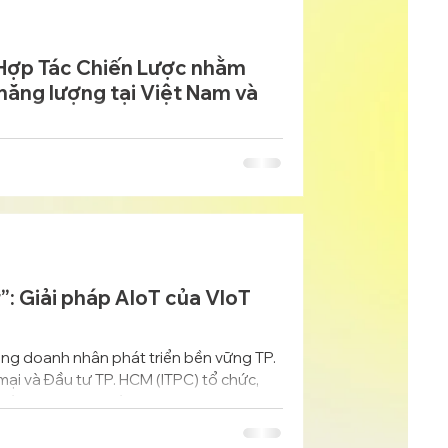
 Hợp Tác Chiến Lược nhằm
 năng lượng tại Việt Nam và
Hợp tác Chiến lược nhằm cùng nhau thúc
ạng mô-đun (BESS) và các giải pháp tích
rình Wewatt Go-To-Market .
”: Giải pháp AIoT của VIoT
ng doanh nhân phát triển bền vững TP.
ại và Đầu tư TP. HCM (ITPC) tổ chức,
m và BambuUp, ngày 29/8/2025 tại CT
và CEO VIoT Group đã chia sẻ chuyên
ng lượng cho tòa nhà, khu công nghiệp và