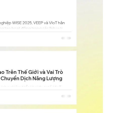
 nghiệp WISE 2025, VEEP và VIoT hân
ng tạo hoạt động trong các lĩnh vực
ng đô thị thông minh.
o Trên Thế Giới và Vai Trò
i Chuyển Dịch Năng Lượng
inh nghiệm triển khai thực tế, VIoT
nh chuyển đổi năng lượng và phát triển