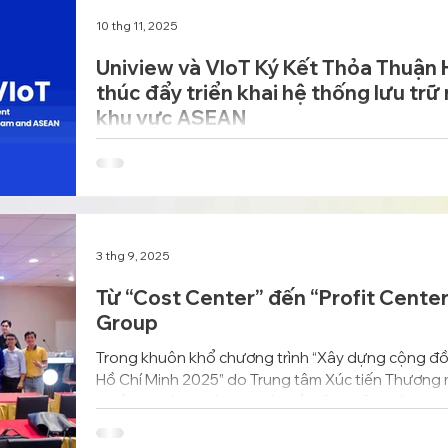
10 thg 11, 2025
Uniview và VIoT Ký Kết Thỏa Thuận
thúc đẩy triển khai hệ thống lưu trữ
khu vực ASEAN
Uniview và VIoT đã chính thức ký kết Thỏa thuận 
đẩy việc triển khai hệ thống lưu trữ năng lượng d
hợp năng lượng tái tạo trong khuôn khổ Chương t
3 thg 9, 2025
Từ “Cost Center” đến “Profit Center
Group
Trong khuôn khổ chương trình “Xây dựng cộng đồ
Hồ Chí Minh 2025” do Trung tâm Xúc tiến Thương m
phối hợp cùng Liên Chi hội Bất động sản Việt Na
Innovation Hub, ông Nguyễn Bách Việt - Founder 
đề: “Giải pháp VEEP - Nền tảng AIoT tiết kiệm nă