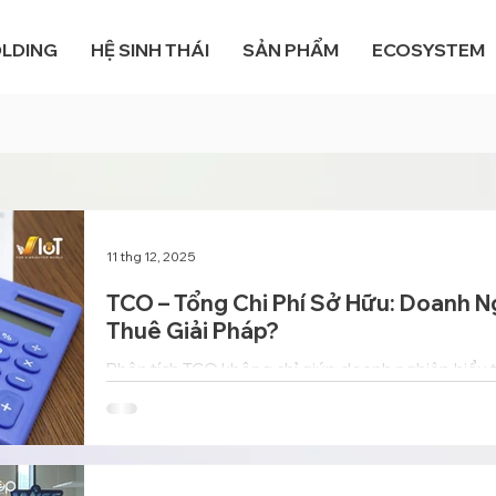
OLDING
HỆ SINH THÁI
SẢN PHẨM
ECOSYSTEM
11 thg 12, 2025
TCO – Tổng Chi Phí Sở Hữu: Doanh N
Thuê Giải Pháp?
Phân tích TCO không chỉ giúp doanh nghiệp hiểu t
hơn, thiết bị thực sự tốn bao nhiêu trong toàn bộ 