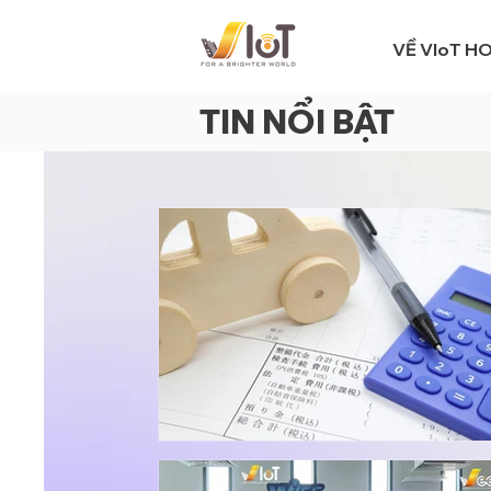
VỀ VIoT H
TIN NỔI BẬT