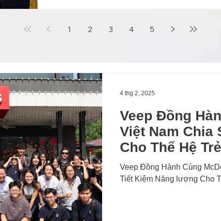
nhà máy”.
1
2
3
4
5
4 thg 2, 2025
Veep Đồng Hàn
Việt Nam Chia 
Cho Thế Hệ Tr
Veep Đồng Hành Cùng McDon
Tiết Kiệm Năng lượng Cho T