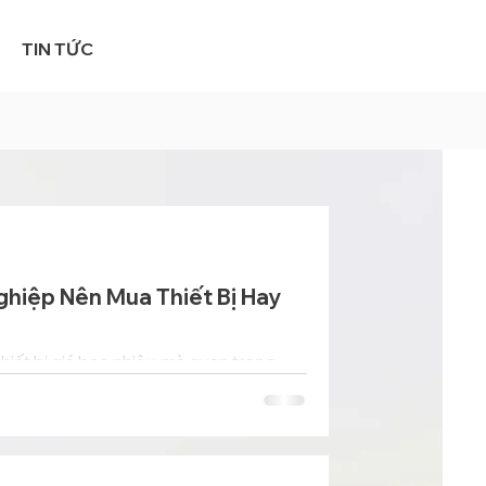
TIN TỨC
ghiệp Nên Mua Thiết Bị Hay
hiết bị giá bao nhiêu, mà quan trọng
vòng đời.