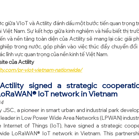
c giữa VIoT và Actility đánh dấu một bước tiến quan trọng tr
i Việt Nam. Sự kết hợp giữa kinh nghiệm và hiểu biết thị trư
ến và nền tảng toàn diện của Actility sẽ mang lại các giải ph
ghiệp trong nước, góp phần vào việc thúc đẩy chuyển đổi
c lĩnh vực quan trọng của nền kinh tế Việt Nam.
ite của Actility
lity.com/pr-viot-vietnam-nationwide/
ctility signed a strategic cooperati
LoRaWAN® IoT network in Vietnam
24
JSC., a pioneer in smart urban and industrial park develo
rld leader in Low Power Wide Area Networks (LPWAN) industri
e Internet of Things (IoT), have signed a strategic coop
wide LoRaWAN® IoT network in Vietnam. This partnership 