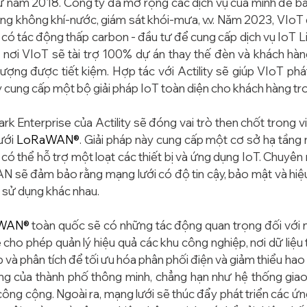
từ năm 2018. Công ty đã mở rộng các dịch vụ của mình để b
ợng không khí-nước, giám sát khói-mưa, v.v. Năm 2023, VIoT 
 có tác động thấp carbon - đầu tư để cung cấp dịch vụ IoT L
nơi VIoT sẽ tài trợ 100% dự án thay thế đèn và khách hàng
lượng được tiết kiệm. Hợp tác với Actility sẽ giúp VIoT phát
 cung cấp một bộ giải pháp IoT toàn diện cho khách hàng tro
rk Enterprise của Actility sẽ đóng vai trò then chốt trong việ
ưới 
LoRaWAN®
. Giải pháp này cung cấp một cơ sở hạ tầng
, có thể hỗ trợ một loạt các thiết bị và ứng dụng IoT. Chuyên 
sẽ đảm bảo rằng mạng lưới có độ tin cậy, bảo mật và hiệu 
 sử dụng khác nhau.
WAN®
 toàn quốc sẽ có những tác động quan trọng đối với n
 cho phép quản lý hiệu quả các khu công nghiệp, nơi dữ liệu 
 và phân tích để tối ưu hóa phân phối điện và giảm thiểu hao 
ng của thành phố thông minh, chẳng hạn như hệ thống giao
công cộng. Ngoài ra, mạng lưới sẽ thúc đẩy phát triển các ứn