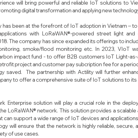
ience will bring powerful and reliable IoT solutions to V
romoting digital transformation and applying new technology 
has been at the forefront of IoT adoption in Vietnam – to b
 applications with LoRaWAN®-powered street light and
018. The company has since expanded its offerings to includ
onitoring, smoke/flood monitoring etc. In 2023, VIoT wa
carbon impact fund - to offer B2B customers IoT Light-as-a-
etrofit project and customer pay subcription fee for a perio
 saved.  The partnership with Actility will further enhance
pany to offer a comprehensive suite of IoT solutions to its 
ark Enterprise solution will play a crucial role in the depl
he LoRaWAN® network. This solution provides a scalable a
at can support a wide range of IoT devices and applications. A
will ensure that the network is highly reliable, secure, and
iety of use cases.