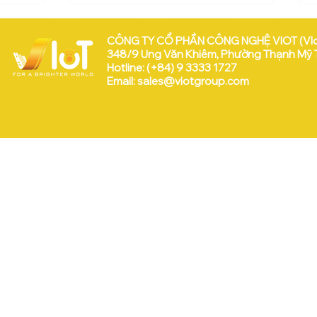
CÔNG TY CỔ PHẦN CÔNG NGHỆ VIOT (VI
348/9 Ung Văn Khiêm, Phường Thạnh Mỹ Tâ
Hotline: (+84) 9 3333 1727
Email:
sales@viotgroup.com
VEEP & VIoT tại WISE 2025
 Hữu:
a