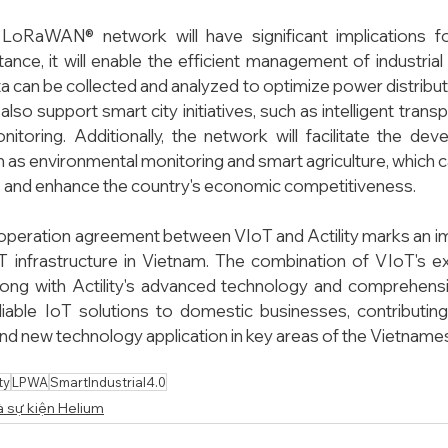
LoRaWAN® network will have significant implications for
tance, it will enable the efficient management of industria
 can be collected and analyzed to optimize power distribut
also support smart city initiatives, such as intelligent tran
nitoring. Additionally, the network will facilitate the d
h as environmental monitoring and smart agriculture, which c
zens and enhance the country's economic competitiveness.
operation agreement between VIoT and Actility marks an im
T infrastructure in Vietnam. The combination of VIoT's e
ong with Actility's advanced technology and comprehensive
liable IoT solutions to domestic businesses, contributing
nd new technology application in key areas of the Vietnam
ty
LPWA
SmartIndustrial4.0
à sự kiện Helium