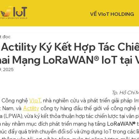
VỀ VIoT HOLDING
t đọc
 Actility Ký Kết Hợp Tác Chi
hai Mạng LoRaWAN® IoT tại 
9, 2025
Tp. Hồ Chí 
n Công nghệ 
VIoT
, nhà nghiên cứu và phát triển giải pháp In
t Nam, và 
Actility
 công ty hàng đầu thế giới về công nghệ
(LPWA), vừa ký kết thỏa thuận hợp tác chiến lược tại văn 
n này nhằm mục đích phát triển mạng hạ tầng 
LoRaWAN® 
úc đẩy quá trình chuyển đổi số và ứng dụng IoT trong các lĩ