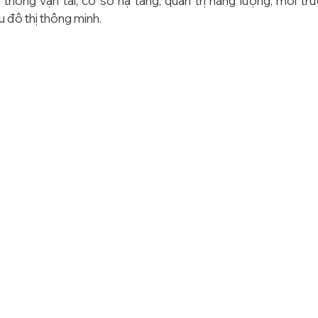
 thông vận tải, cơ sở hạ tầng, quản trị năng lượng, môi tr
 đô thị thông minh.