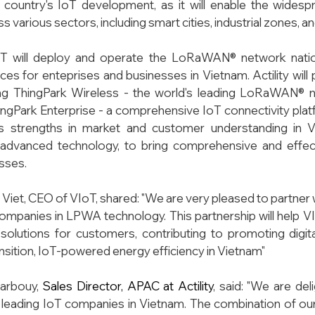
 country's IoT development, as it will enable the widesp
oT will deploy and operate the LoRaWAN® network nation
ces for enteprises and businesses in Vietnam. Actility will 
ding ThingPark Wireless - the world's leading LoRaWAN®
ingPark Enterprise - a comprehensive IoT connectivity platf
 strengths in market and customer understanding in Viet
advanced technology, to bring comprehensive and effecti
sses.
iet, CEO of VIoT, shared: "We are very pleased to partner wit
companies in LPWA technology. This partnership will help 
 solutions for customers, contributing to promoting digit
nsition, IoT-powered energy efficiency in Vietnam"
arbouy, 
Sales Director, APAC at Actility
, said: "We are del
 leading IoT companies in Vietnam. The combination of our