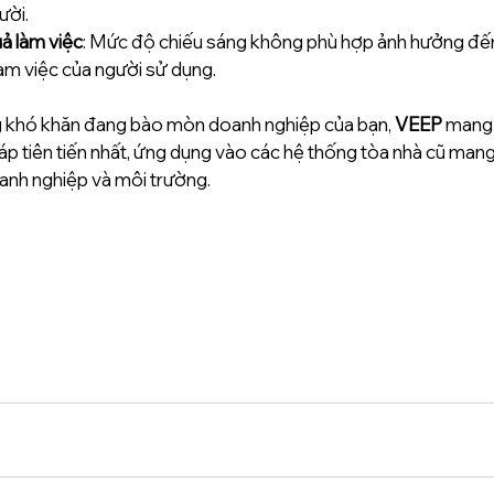
ời.  
ả làm việc
: Mức độ chiếu sáng không phù hợp ảnh hưởng đến
làm việc của người sử dụng.
 khó khăn đang bào mòn doanh nghiệp của bạn, 
VEEP
 mang
háp tiên tiến nhất, ứng dụng vào các hệ thống tòa nhà cũ mang lại
oanh nghiệp và môi trường.
;#GIAI_PHAP_NANG_LUONG_SACH;#NETZERO; 
#NANG_LUONG_XANH
;#TOA_NHA_XANH;#NHÀ_MAY_XANH; 
#SMART_INDUSTRIAL_4
; 
#SMART_BUILDING
; 
#FOOT_
SAVING
; 
#LIGHTING
; 
#CHILLER
; 
#ENERGY_EFFICIENCY
; 
#ENSPARA
; 
#SOLAR
; 
#BEES
; 
#STORAGE
; 
#REAL_TIME
; 
#EeaaS
; 
#LaaS
; 
#EaaS
; 
#SUSTANABILITY
; 
#RENEWABLE
; 
#EaaS
;