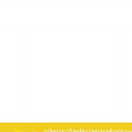
CÔNG TY CỔ PHẦN CÔNG NGHỆ VIOT (VI