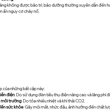
áng không được bảo trì, bảo dưỡng thường xuyên dẫn đến hư
ềm ẩn nguy cơ cháy nổ.
p của những bất cập này:  
tiền điện
: Do sử dụng đèn tiêu thụ điện năng cao và lãng phí đi
 môi trường
: Do tỏa nhiều nhiệt và khí thải CO2.  
đến sức khỏe
: Gây mỏi mắt, nhức đầu, ảnh hưởng đến chất lư