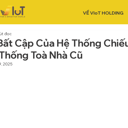
VỀ VIoT HOLDING
út đọc
ất Cập Của Hệ Thống Chiếu
Thống Toà Nhà Cũ
9, 2025