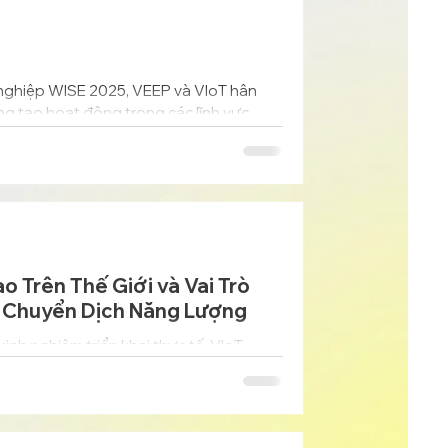
 nghiệp WISE 2025, VEEP và VIoT hân
ng tạo hoạt động trong các lĩnh vực
ng đô thị thông minh.
o Trên Thế Giới và Vai Trò
i Chuyển Dịch Năng Lượng
inh nghiệm triển khai thực tế, VIoT
nh chuyển đổi năng lượng và phát triển