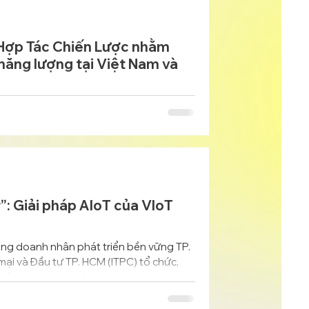
 Hợp Tác Chiến Lược nhằm
 năng lượng tại Việt Nam và
Hợp tác Chiến lược nhằm cùng nhau thúc
ạng mô-đun (BESS) và các giải pháp tích
rình Wewatt Go-To-Market .
”: Giải pháp AIoT của VIoT
ng doanh nhân phát triển bền vững TP.
ại và Đầu tư TP. HCM (ITPC) tổ chức,
m và BambuUp, ngày 29/8/2025 tại CT
và CEO VIoT Group đã chia sẻ chuyên
ng lượng cho tòa nhà, khu công nghiệp và