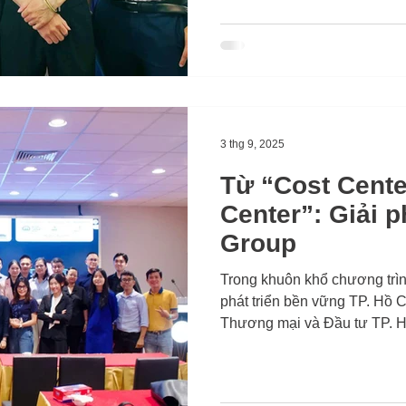
3 thg 9, 2025
Từ “Cost Cente
Center”: Giải 
Group
Trong khuôn khổ chương trì
phát triển bền vững TP. Hồ 
Thương mại và Đầu tư TP. H
Liên Chi hội Bất động sản 
tại CT Innovation Hub, ông
VIoT Group đã chia sẻ chuyê