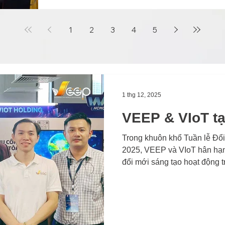
nhà máy”.
1
2
3
4
5
1 thg 12, 2025
VEEP & VIoT tạ
Trong khuôn khổ Tuần lễ Đổ
2025, VEEP và VIoT hân hạnh
đổi mới sáng tạo hoạt động 
minh, AIoT, viễn thông, và hạ