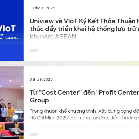
10 thg 11, 2025
Uniview và VIoT Ký Kết Thỏa Thuận
thúc đẩy triển khai hệ thống lưu trữ
khu vực ASEAN
Uniview và VIoT đã chính thức ký kết Thỏa thuận 
đẩy việc triển khai hệ thống lưu trữ năng lượng d
hợp năng lượng tái tạo trong khuôn khổ Chương t
3 thg 9, 2025
Từ “Cost Center” đến “Profit Center
Group
Trong khuôn khổ chương trình “Xây dựng cộng đồ
Hồ Chí Minh 2025” do Trung tâm Xúc tiến Thương m
phối hợp cùng Liên Chi hội Bất động sản Việt Na
Innovation Hub, ông Nguyễn Bách Việt - Founder 
đề: “Giải pháp VEEP - Nền tảng AIoT tiết kiệm nă