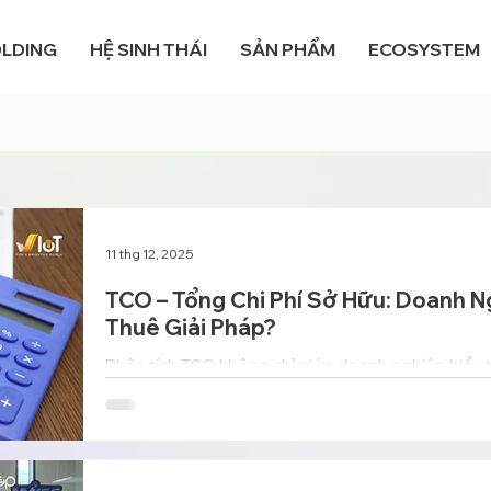
OLDING
HỆ SINH THÁI
SẢN PHẨM
ECOSYSTEM
11 thg 12, 2025
TCO – Tổng Chi Phí Sở Hữu: Doanh N
Thuê Giải Pháp?
Phân tích TCO không chỉ giúp doanh nghiệp hiểu t
hơn, thiết bị thực sự tốn bao nhiêu trong toàn bộ 