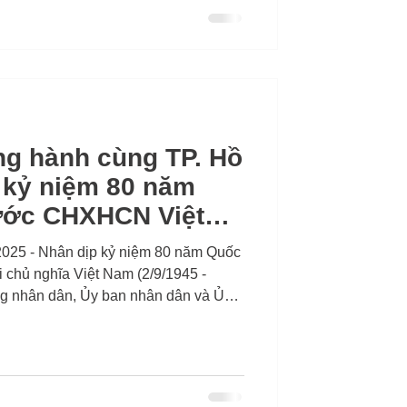
ho tòa nhà, khu công nghiệp và nhà
ng hành cùng TP. Hồ
ễ kỷ niệm 80 năm
ước CHXHCN Việt
2025 - Nhân dịp kỷ niệm 80 năm Quốc
chủ nghĩa Việt Nam (2/9/1945 -
ng nhân dân, Ủy ban nhân dân và Ủy
am TP. Hồ Chí Minh đã tổ chức tiệc
ham dự của lãnh đạo thành phố, cơ
ốc tế, cộng đồng doanh nghiệp và bạn