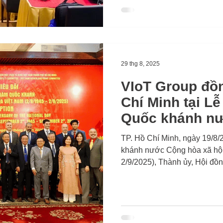
AIoT tiết kiệm năng lượng c
máy”.
29 thg 8, 2025
VIoT Group đồ
Chí Minh tại L
Quốc khánh n
Nam
TP. Hồ Chí Minh, ngày 19/8/
khánh nước Cộng hòa xã hội 
2/9/2025), Thành ủy, Hội đồ
ban Mặt trận Tổ quốc Việt N
chiêu đãi trọng thể với sự t
quan ngoại giao, tổ chức qu
bè quốc tế.