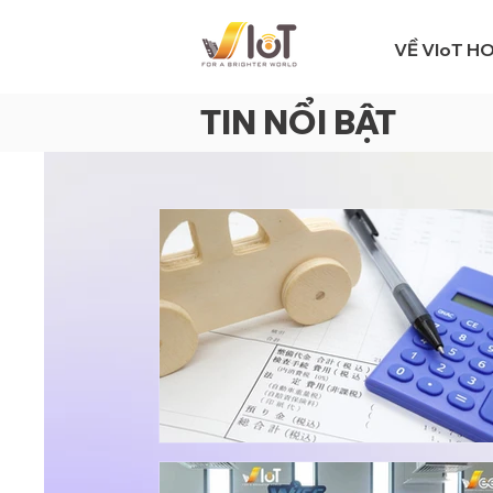
VỀ VIoT H
TIN NỔI BẬT