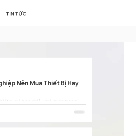
TIN TỨC
ghiệp Nên Mua Thiết Bị Hay
hiết bị giá bao nhiêu, mà quan trọng
vòng đời.