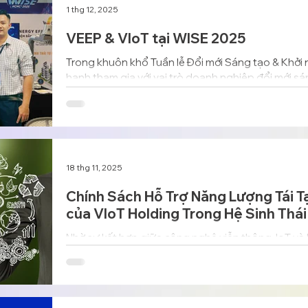
1 thg 12, 2025
VEEP & VIoT tại WISE 2025
Trong khuôn khổ Tuần lễ Đổi mới Sáng tạo & Khởi
hạnh tham gia với vai trò doanh nghiệp đổi mới sá
năng lượng thông minh, AIoT, viễn thông, và hạ tầ
18 thg 11, 2025
Chính Sách Hỗ Trợ Năng Lượng Tái Tạ
của VIoT Holding Trong Hệ Sinh Thá
Nhờ sự kết hợp giữa công nghệ viễn thông, IoT và k
Holding đang góp phần quan trọng trong hành trì
đô thị thông minh tại Việt Nam và khu vực.