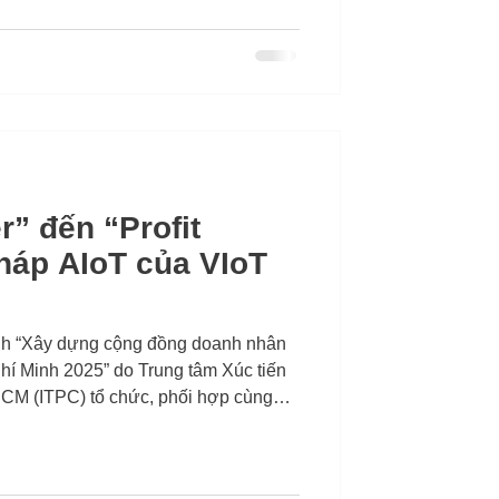
r” đến “Profit
pháp AIoT của VIoT
nh “Xây dựng cộng đồng doanh nhân
Chí Minh 2025” do Trung tâm Xúc tiến
CM (ITPC) tổ chức, phối hợp cùng
Việt Nam và BambuUp, ngày 29/8/2025
 Nguyễn Bách Việt - Founder và CEO
n đề: “Giải pháp VEEP - Nền tảng