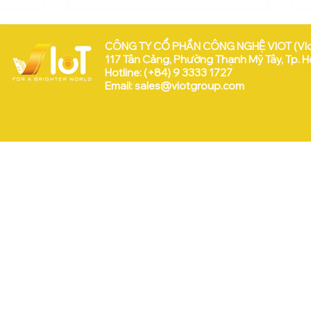
CÔNG TY CỔ PHẦN CÔNG NGHỆ VIOT (VI
117 Tân Cảng, Phường Thạnh Mỹ Tây, Tp. H
Hotline: (+84) 9 3333 1727
Email:
sales@viotgroup.com
VEEP & VIoT tại WISE 2025
 Hữu:
a