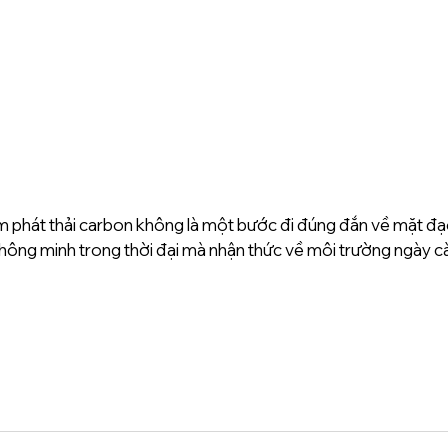
m phát thải carbon không là một bước đi đúng đắn về mặt đạo
thông minh trong thời đại mà nhận thức về môi trường ngày 
;#GIAI_PHAP_NANG_LUONG_SACH;#NETZERO; 
#NANG_LUONG_XANH
;#TOA_NHA_XANH;#NHÀ_MAY_XANH; 
#SMART_INDUSTRIAL_4
; 
#SMART_BUILDING
; 
#FOOT_
SAVING
; 
#LIGHTING
; 
#CHILLER
; 
#ENERGY_EFFICIENCY
; 
#ENSPARA
; 
#SOLAR
; 
#BEES
; 
#STORAGE
; 
#REAL_TIME
; 
#EeaaS
; 
#LaaS
; 
#EaaS
; 
#SUSTANABILITY
; 
#RENEWABLE
; 
#EaaS
;