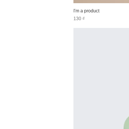
I'm a product
Giá
130 ₫