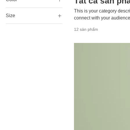
Tất cả sản ph
This is your category descri
Size
connect with your audience
250 ml
12 sản phẩm
500 ml
80 ml
Large
Medium
Small