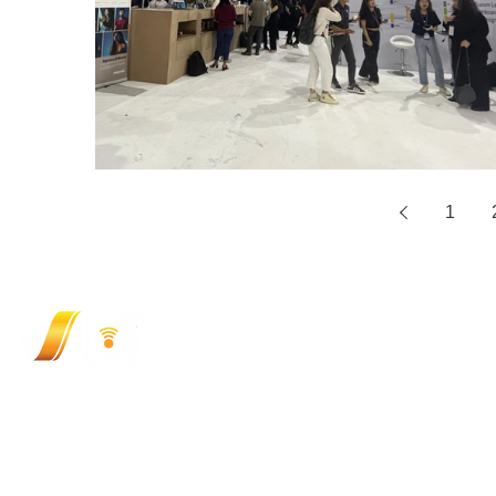
1
CÔNG TY CỔ PHẦN CÔNG NGHỆ VIOT (VI
348/9 Ung Văn Khiêm, Phường Thạnh Mỹ Tâ
Hotline: (+84) 9 3333 1727
Email:
sales@viotgroup.com