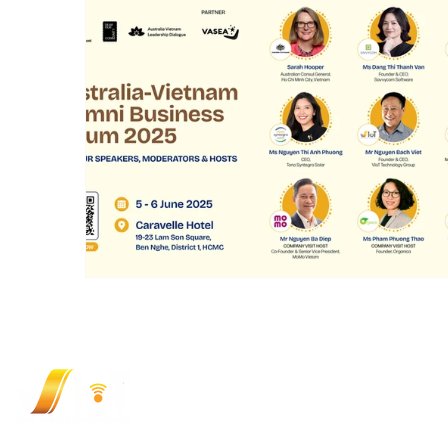
CÔNG TY CỔ PHẦN CÔNG NGHỆ VIOT (VI
348/9 Ung Văn Khiêm, Phường Thạnh Mỹ Tâ
Hotline: (+84) 9 3333 1727
Email:
sales@viotgroup.com