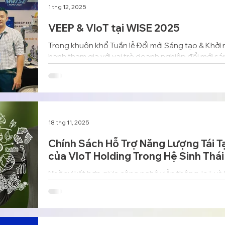
1 thg 12, 2025
VEEP & VIoT tại WISE 2025
Trong khuôn khổ Tuần lễ Đổi mới Sáng tạo & Khởi
hạnh tham gia với vai trò doanh nghiệp đổi mới sá
năng lượng thông minh, AIoT, viễn thông, và hạ tầ
18 thg 11, 2025
Chính Sách Hỗ Trợ Năng Lượng Tái Tạ
của VIoT Holding Trong Hệ Sinh Thá
Nhờ sự kết hợp giữa công nghệ viễn thông, IoT và k
Holding đang góp phần quan trọng trong hành trì
đô thị thông minh tại Việt Nam và khu vực.