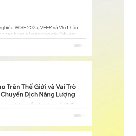
 nghiệp WISE 2025, VEEP và VIoT hân
ng tạo hoạt động trong các lĩnh vực
ng đô thị thông minh.
o Trên Thế Giới và Vai Trò
i Chuyển Dịch Năng Lượng
inh nghiệm triển khai thực tế, VIoT
nh chuyển đổi năng lượng và phát triển