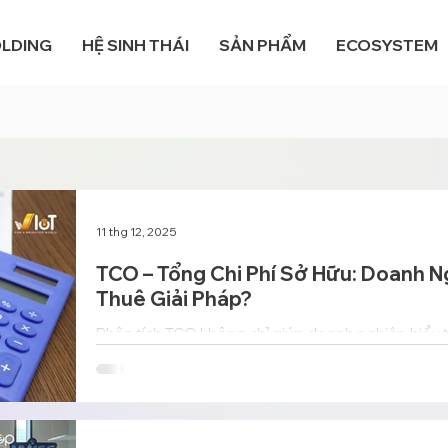
OLDING
HỆ SINH THÁI
SẢN PHẨM
ECOSYSTEM
11 thg 12, 2025
TCO – Tổng Chi Phí Sở Hữu: Doanh N
Thuê Giải Pháp?
Phân tích TCO không chỉ giúp doanh nghiệp hiểu t
hơn, thiết bị thực sự tốn bao nhiêu trong toàn bộ 