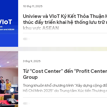
10 thg 11, 2025
Uniview và VIoT Ký Kết Thỏa Thuận
thúc đẩy triển khai hệ thống lưu trữ
khu vực ASEAN
Uniview và VIoT đã chính thức ký kết Thỏa thuận 
đẩy việc triển khai hệ thống lưu trữ năng lượng d
hợp năng lượng tái tạo trong khuôn khổ Chương t
3 thg 9, 2025
Từ “Cost Center” đến “Profit Center
Group
Trong khuôn khổ chương trình “Xây dựng cộng đồ
Hồ Chí Minh 2025” do Trung tâm Xúc tiến Thương m
phối hợp cùng Liên Chi hội Bất động sản Việt Na
Innovation Hub, ông Nguyễn Bách Việt - Founder 
đề: “Giải pháp VEEP - Nền tảng AIoT tiết kiệm nă