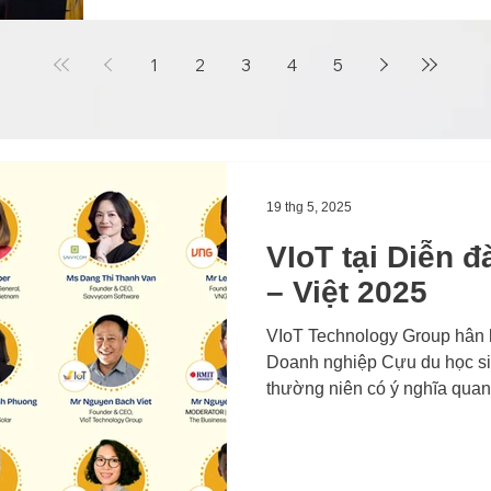
nhà máy”.
1
2
3
4
5
19 thg 5, 2025
VIoT tại Diễn 
– Việt 2025
VIoT Technology Group hân
Doanh nghiệp Cựu du học sin
thường niên có ý nghĩa quan
chuyên gia và doanh nhân h