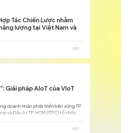
 Hợp Tác Chiến Lược nhằm
 năng lượng tại Việt Nam và
Hợp tác Chiến lược nhằm cùng nhau thúc
ạng mô-đun (BESS) và các giải pháp tích
rình Wewatt Go-To-Market .
”: Giải pháp AIoT của VIoT
ng doanh nhân phát triển bền vững TP.
ại và Đầu tư TP. HCM (ITPC) tổ chức,
m và BambuUp, ngày 29/8/2025 tại CT
và CEO VIoT Group đã chia sẻ chuyên
ng lượng cho tòa nhà, khu công nghiệp và