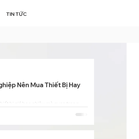
TIN TỨC
ghiệp Nên Mua Thiết Bị Hay
hiết bị giá bao nhiêu, mà quan trọng
vòng đời.