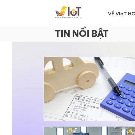
VỀ VIoT H
TIN NỔI BẬT