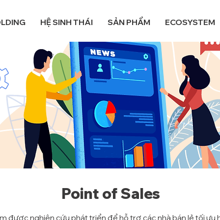
OLDING
HỆ SINH THÁI
SẢN PHẨM
ECOSYSTEM
Point of Sales
ược nghiên cứu phát triển để hỗ trợ các nhà bán lẻ tối ưu h