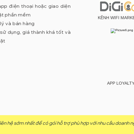
pp điện thoại hoặc giao diện
 đặt phần mềm
KÊNH WIFI MARK
 lý và bán hàng
ử dụng, giá thành khá tốt và
đặt
APP LOYALT
iên hệ sớm nhất để có gói hỗ trợ phù hợp với nhu cầu doanh n