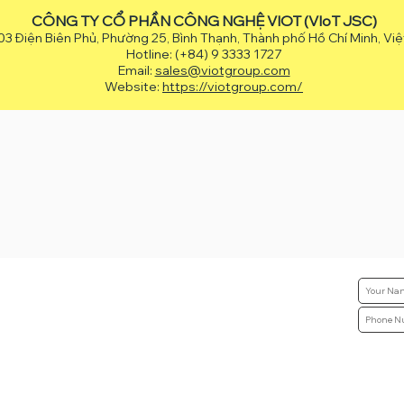
CÔNG TY CỔ PHẦN CÔNG NGHỆ VIOT (VIoT JSC)
3 Điện Biên Phủ, Phường 25, Bình Thạnh, Thành phố Hồ Chí Minh, Vi
Hotline: (+84) 9 3333 1727
Email:
sales@viotgroup.com
Website:
https://viotgroup.com/
ẦN CÔNG NGHỆ VIOT (VIoT JSC)
hiêm, Phường Thạnh Mỹ Tây, Tp. Hồ Chí Minh, Việt Nam
 3333 1727
otgroup.com