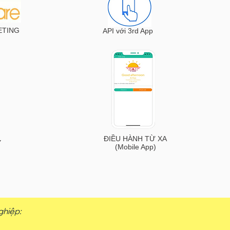
ETING
API với 3rd App
ĐIỀU HÀNH TỪ XA
Y
(Mobile App)
ghiệp: