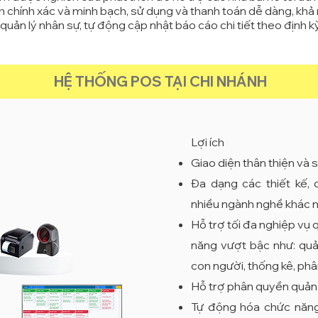
h chính xác và minh bạch, s
ử dụng và thanh toán dễ dàng, k
hả 
quản lý nhân sự, t
ự động cập nhật báo cáo chi tiết theo định kỳ
HỆ THỐNG POS TẠI CHI NHÁNH
Lợi ích​
Giao diện thân thiện và 
Đa dạng các thiết kế, 
nhiều ngành nghề khác 
Hỗ trợ tối đa nghiệp vụ 
năng vượt bậc như: quản
con người, thống kê, phân
Hỗ trợ phân quyền quản 
Tự động hóa chức năng