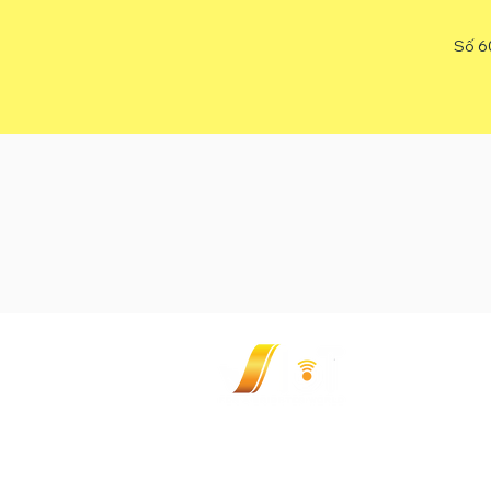
Số 60
CÔNG TY CỔ PH
348/9 Ung Văn K
Hotline: (+84) 9
Email:
sales@vi