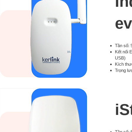
In
ev
Tần số:
Kết nối 
USB)
Kích thư
Trọng lư
iS
Tần số: