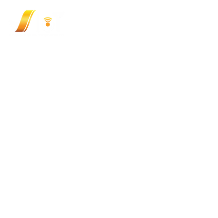
VIOT TECHNOLOGY JOINT STOCK COMPANY (
348/9 Ung Van Khiem, Thanh My Tay Ward, HCMC, V
Hotline: (+84) 9 3333 1727
Email:
sales@viotgroup.com