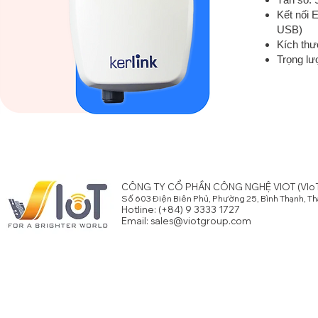
Kết nối 
USB)
Kích thư
Trọng lư
CÔNG TY CỔ PHẦN CÔNG NGHỆ VIOT (VIoT
Số 603 Điện Biên Phủ, Phường 25, Bình Thạnh, T
Hotline: (+84) 9 3333 1727
Email:
sales@viotgroup.com