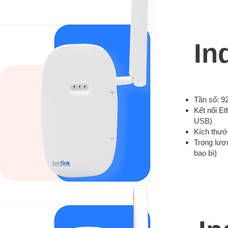
In
Tần số: 
Kết nối Et
USB)
Kích thướ
Trọng lượ
bao bì)