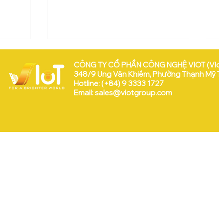
CÔNG TY CỔ PHẦN CÔNG NGHỆ VIOT (VI
348/9 Ung Văn Khiêm, Phường Thạnh Mỹ Tâ
Hotline: (+84) 9 3333 1727
Email:
sales@viotgroup.com
VEEP & VIoT tại WISE 2025
 Hữu:
a