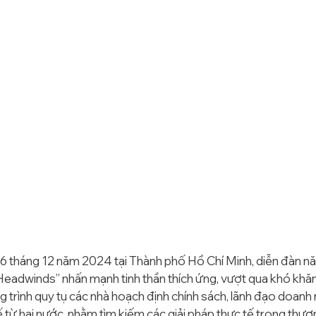
 6 tháng 12 năm 2024 tại Thành phố Hồ Chí Minh, diễn đàn nă
adwinds” nhấn mạnh tinh thần thích ứng, vượt qua khó khăn v
 trình quy tụ các nhà hoạch định chính sách, lãnh đạo doanh 
ế từ hai nước, nhằm tìm kiếm các giải pháp thực tế trong thươ