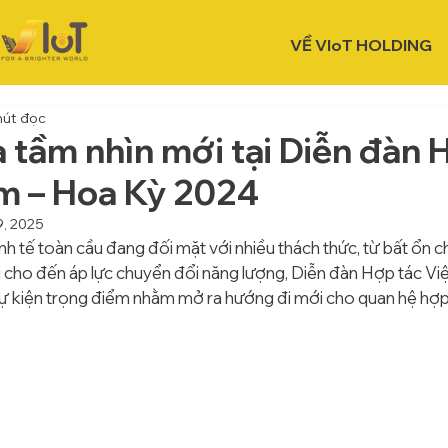
VỀ VIoT HOLDING
hút đọc
 tầm nhìn mới tại Diễn đàn 
m – Hoa Kỳ 2024
9, 2025
nh tế toàn cầu đang đối mặt với nhiều thách thức, từ bất ổn c
cho đến áp lực chuyển đổi năng lượng, Diễn đàn Hợp tác Vi
ự kiện trọng điểm nhằm mở ra hướng đi mới cho quan hệ hợp tá