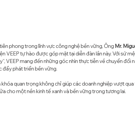
tiên phong trong lĩnh vực công nghệ bền vững, Ông 
Mr. Migue
iện
VEEP tự hào được góp mặt tại diễn đàn lần này. Với sứ m
y”, VEEP mang đến những góc nhìn thực tiễn về chuyển đổi nă
c đẩy phát triển bền vững. 
a khóa quan trọng không chỉ giúp các doanh nghiệp vượt qua t
ửa cho một nền kinh tế xanh và bền vững trong tương lai.