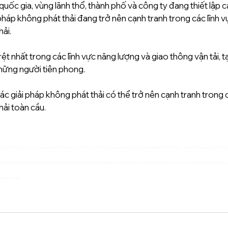
uốc gia, vùng lãnh thổ, thành phố và công ty đang thiết lập c
pháp không phát thải đang trở nên cạnh tranh trong các lĩnh vự
ải. 
ệt nhất trong các lĩnh vực năng lượng và giao thông vận tải, tạ
ững người tiên phong. 
 giải pháp không phát thải có thể trở nên cạnh tranh trong c
ải toàn cầu. 
;#GIAI_PHAP_NANG_LUONG_SACH;#NETZERO; 
#NANG_LUONG_XANH
;#TOA_NHA_XANH;#NHÀ_MAY_XANH; 
#SMART_INDUSTRIAL_4
; 
#SMART_BUILDING
; 
#FOOT_
SAVING
; 
#LIGHTING
; 
#CHILLER
; 
#ENERGY_EFFICIENCY
; 
#ENSPARA
; 
#SOLAR
; 
#BEES
; 
#STORAGE
; 
#REAL_TIME
; 
#EeaaS
; 
#LaaS
; 
#EaaS
; 
#SUSTANABILITY
; 
#RENEWABLE
; 
#EaaS
;  
#ESaaS