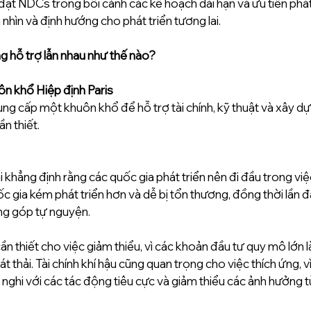
đặt NDCs trong bối cảnh các kế hoạch dài hạn và ưu tiên phát
 nhìn và định hướng cho phát triển tương lai.
g hỗ trợ lẫn nhau như thế nào? 
ôn khổ Hiệp định Paris 
ung cấp một khuôn khổ để hỗ trợ tài chính, kỹ thuật và xây d
n thiết. 
ái khẳng định rằng các quốc gia phát triển nên đi đầu trong việ
c gia kém phát triển hơn và dễ bị tổn thương, đồng thời lần đ
g góp tự nguyện. 
cần thiết cho việc giảm thiểu, vì các khoản đầu tư quy mô lớn l
 thải. Tài chính khí hậu cũng quan trọng cho việc thích ứng, vì
h nghi với các tác động tiêu cực và giảm thiểu các ảnh hưởng từ