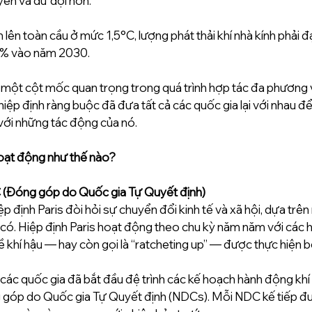
ên và dữ dội hơn. 
 lên toàn cầu ở mức 1,5°C, lượng phát thải khí nhà kính phải đ
% vào năm 2030. 
à một cột mốc quan trọng trong quá trình hợp tác đa phương về
hiệp định ràng buộc đã đưa tất cả các quốc gia lại với nhau để 
 với những tác động của nó. 
hoạt động như thế nào?
C (Đóng góp do Quốc gia Tự Quyết định)
ệp định Paris đòi hỏi sự chuyển đổi kinh tế và xã hội, dựa trê
n có. Hiệp định Paris hoạt động theo chu kỳ năm năm với các
khí hậu — hay còn gọi là “ratcheting up” — được thực hiện bở
ác quốc gia đã bắt đầu đệ trình các kế hoạch hành động khí 
 góp do Quốc gia Tự Quyết định (NDCs). Mỗi NDC kế tiếp đư