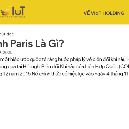
VỀ VIoT HOLDING
hút đọc
h Paris Là Gì?
9, 2025
à một hiệp ước quốc tế ràng buộc pháp lý về biến đổi khí hậu. 
ng qua tại Hội nghị Biến đổi Khí hậu của Liên Hợp Quốc (COP2
g 12 năm 2015.Nó chính thức có hiệu lực vào ngày 4 tháng 11