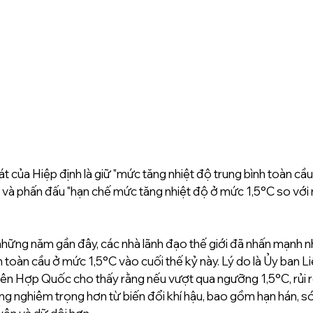
t của Hiệp định là giữ "mức tăng nhiệt độ trung bình toàn cầ
" và phấn đấu "hạn chế mức tăng nhiệt độ ở mức 1,5°C so với
những năm gần đây, các nhà lãnh đạo thế giới đã nhấn mạnh nh
n toàn cầu ở mức 1,5°C vào cuối thế kỷ này. Lý do là Ủy ban L
iên Hợp Quốc cho thấy rằng nếu vượt qua ngưỡng 1,5°C, rủi r
ng nghiêm trọng hơn từ biến đổi khí hậu, bao gồm hạn hán, só