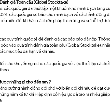
c Đánh giá Toàn cầu (Global Stocktake) 
is, các quốc gia đã thiết lập một khuôn khổ minh bạch tăng c
024, các quốc gia sẽ báo cáo minh bạch về các hành động đã 
hiểu biến đổi khí hậu, các biện pháp thích ứng và sự hỗ trợ đ
ác quy trình quốc tế để đánh giá các báo cáo đã nộp. Thông 
góp vào quá trình đánh giá toàn cầu (Global Stocktake), nhằm
ác mục tiêu dài hạn về khí hậu. 
đến các khuyến nghị cho các quốc gia về việc thiết lập các k
theo. 
được những gì cho đến nay? 
tăng cường hành động đối phó với biến đổi khí hậu để đạt đư
hững năm kể từ khi Hiệp định có hiệu lực đã tạo ra nhiều giải p
. 