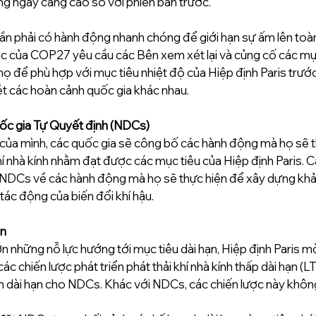
 ngày càng cao so với phiên bản trước.
c của COP27 yêu cầu các Bên xem xét lại và củng cố các mụ
ọ để phù hợp với mục tiêu nhiệt độ của Hiệp định Paris trướ
t các hoàn cảnh quốc gia khác nhau. 
c gia Tự Quyết định (NDCs) 
ủa mình, các quốc gia sẽ công bố các hành động mà họ sẽ t
hí nhà kính nhằm đạt được các mục tiêu của Hiệp định Paris. 
NDCs về các hành động mà họ sẽ thực hiện để xây dựng khả 
 tác động của biến đổi khí hậu. 
n 
n những nỗ lực hướng tới mục tiêu dài hạn, Hiệp định Paris mờ
các chiến lược phát triển phát thải khí nhà kính thấp dài hạn 
n dài hạn cho NDCs. Khác với NDCs, các chiến lược này không