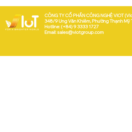
CÔNG TY CỔ PHẦN CÔNG NGHỆ VIOT (VI
348/9 Ung Văn Khiêm, Phường Thạnh Mỹ Tâ
Hotline: (+84) 9 3333 1727
Email:
sales@viotgroup.com
VEEP & VIoT tại WISE 2025
 Hữu:
a