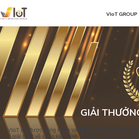
VIoT GROUP
GIẢI THƯỞN
VIoT đã được công nhận và khẳng định tiềm năng tro
4 giải nhất về sáng kiến kinh doanh tại Mỹ và tầm k