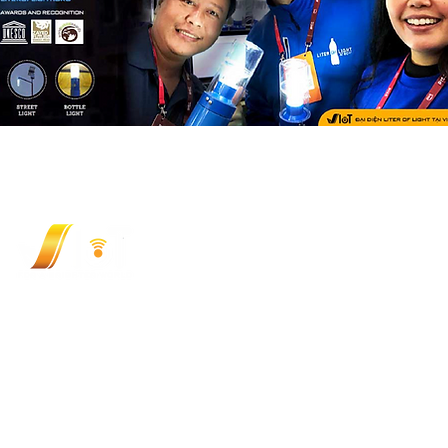
VIOT TECHNOLOGY JOINT STOCK COMPANY (
348/9 Ung Van Khiem, Thanh My Tay Ward, HCMC, V
Hotline: (+84) 9 3333 1727
Email:
sales@viotgroup.com