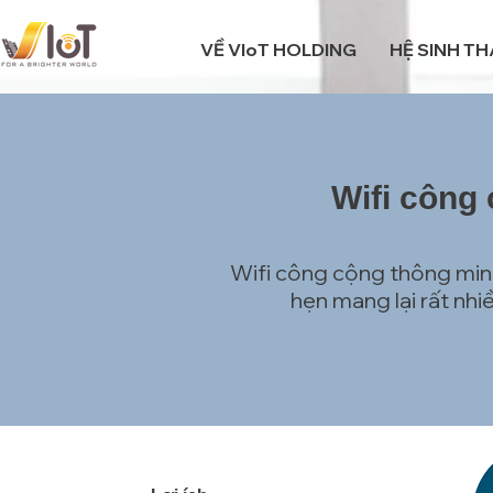
VỀ VIoT HOLDING
HỆ SINH TH
Wifi công
Wifi công cộng thông minh
hẹn mang lại rất nh