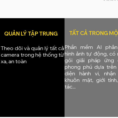
​TẤT CẢ TRONG M
QUẢN LÝ TẬP TRUNG
Phần mềm AI phân 
​Theo dõi và quản lý tất cả
hình ảnh tự động, có 
camera trong hệ thống từ
gói giải pháp ứng
xa, an toàn
phong phú dựa trên
diện hành vi, nhận
khuôn mặt, giới tính,
tác...