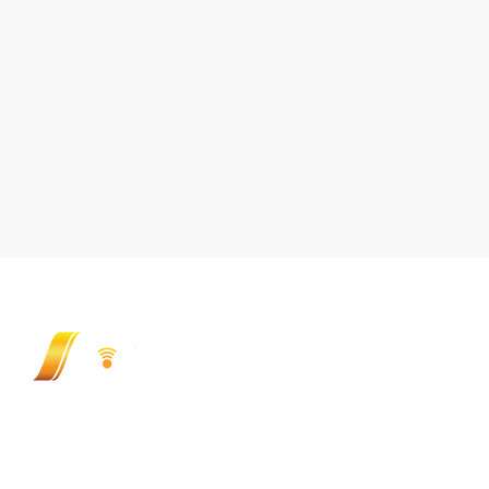
CÔNG TY CỔ PHẦN CÔNG NGHỆ VIOT (VI
348/9 Ung Văn Khiêm, Phường Thạnh Mỹ Tâ
Hotline: (+84) 9 3333 1727
Email:
sales@viotgroup.com