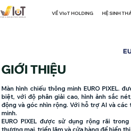
VỀ VIoT HOLDING
HỆ SINH THÁ
GIỚI THIỆU
Màn hình chiếu thông minh EURO PIXEL. đư
biệt, với độ phân giải cao, hình ảnh sắc né
động và góc nhìn rộng. Với hỗ trợ AI và các
minh.
EURO PIXEL được sử dụng rộng rãi trong
thương mại, triển lãm và cửa hàng để hiển th