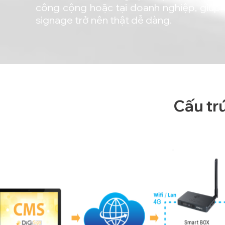
công cộng hoặc tại doanh nghiệp, giúp s
signage trở nên thật dễ dàng.
Cấu tr