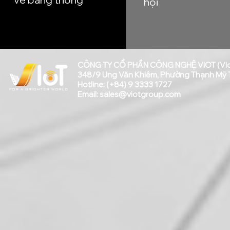
hội
CÔNG TY CỔ PHẦN CÔNG NGHỆ VIOT (VI
348/9 Ung Văn Khiêm, Phường Thạnh Mỹ Tâ
Hotline: (+84) 9 3333 1727
Email:
sales@viotgroup.com