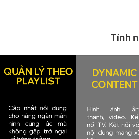
Tính n
QUẢN LÝ THEO
​DYNAMIC
PLAYLIST
CONTENT
Cập nhật nội dung
Hình ảnh, â
cho hàng ngàn màn
thanh, video. Kế
hình cùng lúc mà
nối TV. Kết nối vớ
không gặp trở ngại
nội dung mạng x
về băng thông